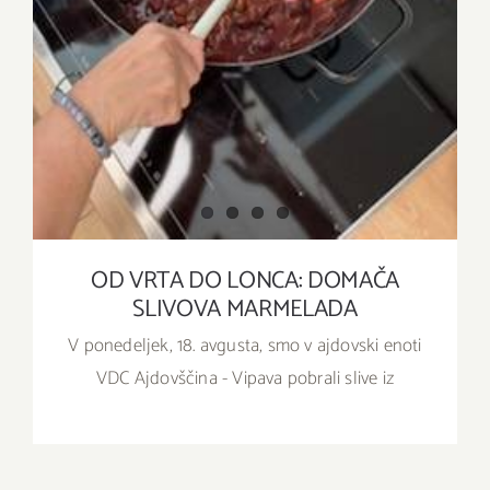
OD VRTA DO LONCA: DOMAČA
SLIVOVA MARMELADA
V ponedeljek, 18. avgusta, smo v ajdovski enoti
VDC Ajdovščina - Vipava pobrali slive iz