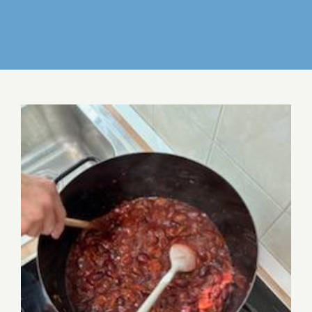
IZDELKI
DELO IN POVEZOVANJE
DOGODKI
GALERIJA
KONTAKT
OD VRTA DO LONCA: DOMAČA SLIVOVA
MARMELADA