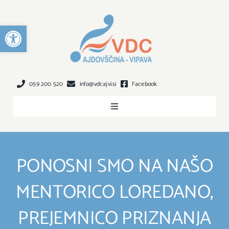
Preskoči
na
Open toolbar
vsebino
059 200 520
info@vdcajvi.si
Facebook
Toggle
Navigation
O NAS
PONOSNI SMO NA NAŠO
DEJAVNOST
MENTORICO LOREDANO,
VKLJUČITEV
PREJEMNICO PRIZNANJA