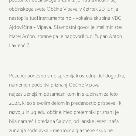
počastitev občinskega praznika je na slavnostni seji
občinskega sveta Občine Vipava, v četrtek 20. junija
nastopila tudi instrumentalno – vokalna skupina VDC
Ajdovščina – Vipava. Slavnostni govor je imel minister
Matej Arčon, zbrane pa je nagovoril tudi župan Anton
Lavrenčič.
Posebej ponosno smo spremljali osrednji del dogodka,
namenjen podelitvi priznanj Občine Vipava
najzaslužnejšim posameznikom in skupinam za leto
2024, ki so s svojim delom in predanostjo prispevali k
razvoju in ugledu občine. Med prejemniki priznanj je
bila namreč Loredana Sajovic, od lanske jeseni naša
zunanja sodelavka – mentorica glasbene skupine.