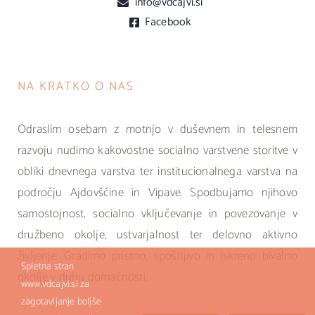
info@vdcajvi.si
Facebook
NA KRATKO O NAS
Odraslim osebam z motnjo v duševnem in telesnem
razvoju nudimo kakovostne socialno varstvene storitve v
obliki dnevnega varstva ter institucionalnega varstva na
področju Ajdovščine in Vipave. Spodbujamo njihovo
samostojnost, socialno vključevanje in povezovanje v
družbeno okolje, ustvarjalnost ter delovno aktivno
življenje. Gradimo pristno, spoštljivo in iskreno bivalno
Spletna stran
okolje v duhu domačnosti.
www.vdcajvi.si za
zagotavljanje boljše