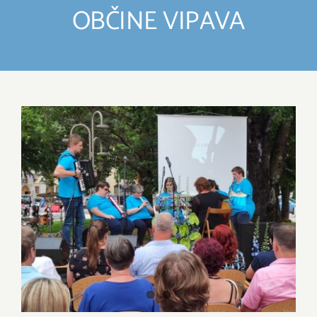
IZDELKI
OBČINE VIPAVA
DELO IN POVEZOVANJE
DOGODKI
View
Larger
GALERIJA
Image
KONTAKT