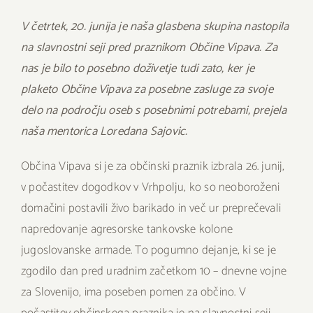
V četrtek, 20. junija je naša glasbena skupina nastopila
na slavnostni seji pred praznikom Občine Vipava. Za
nas je bilo to posebno doživetje tudi zato, ker je
plaketo Občine Vipava za posebne zasluge za svoje
delo na področju oseb s posebnimi potrebami, prejela
naša mentorica Loredana Sajovic.
Občina Vipava si je za občinski praznik izbrala 26. junij,
v počastitev dogodkov v Vrhpolju, ko so neoboroženi
domačini postavili živo barikado in več ur preprečevali
napredovanje agresorske tankovske kolone
jugoslovanske armade. To pogumno dejanje, ki se je
zgodilo dan pred uradnim začetkom 10 – dnevne vojne
za Slovenijo, ima poseben pomen za občino. V