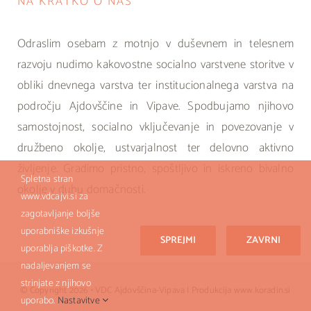
NA KRATKO O NAS
Odraslim osebam z motnjo v duševnem in telesnem
razvoju nudimo kakovostne socialno varstvene storitve v
obliki dnevnega varstva ter institucionalnega varstva na
področju Ajdovščine in Vipave. Spodbujamo njihovo
samostojnost, socialno vključevanje in povezovanje v
družbeno okolje, ustvarjalnost ter delovno aktivno
življenje. Gradimo pristno, spoštljivo in iskreno bivalno
Spletna stran
okolje v duhu domačnosti.
www.vdcajvi.si za
zagotavljanje boljše
uporabniške izkušnje
SPREJMI
ZAVRNI
uporablja piškotke. Z
nadaljevanjem se
strinjate z njihovo
© Copyright 2026 • VDC Ajdovščina-Vipava | Produkcija www.koradin.si
uporabo.
Nastavitve