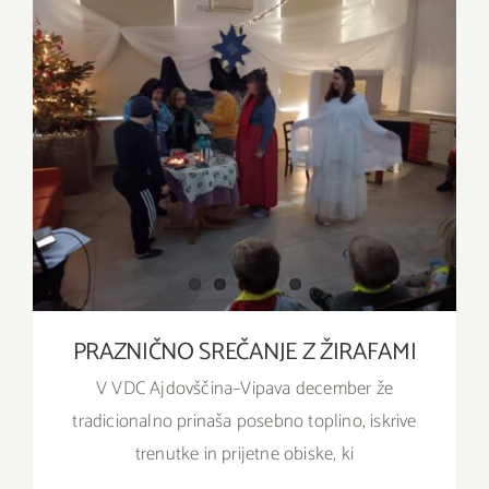
PRAZNIČNO SREČANJE Z ŽIRAFAMI
PRAZNIČNO SREČANJE Z ŽIRAFAMI
V VDC Ajdovščina–Vipava december že
tradicionalno prinaša posebno toplino, iskrive
trenutke in prijetne obiske, ki