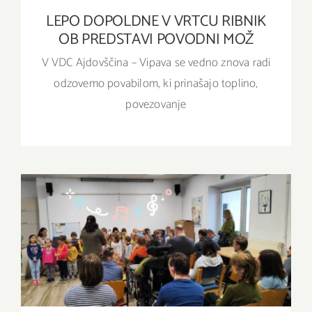
LEPO DOPOLDNE V VRTCU RIBNIK
OB PREDSTAVI POVODNI MOŽ
V VDC Ajdovščina – Vipava se vedno znova radi
odzovemo povabilom, ki prinašajo toplino,
povezovanje
V NAŠO HIŠO SO PRIŠLI MALI PEVCI IN
ŠKRATKI