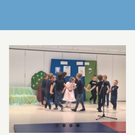
IZDELKI
DELO IN POVEZOVANJE
DOGODKI
GALERIJA
KONTAKT
LEPO DOPOLDNE V VRTCU RIBNIK OB
PREDSTAVI POVODNI MOŽ