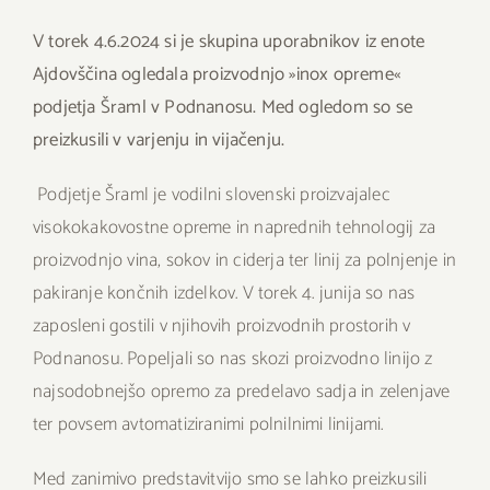
V torek 4.6.2024 si je skupina uporabnikov iz enote
Ajdovščina ogledala proizvodnjo »inox opreme«
podjetja Šraml v Podnanosu. Med ogledom so se
preizkusili v varjenju in vijačenju.
Podjetje Šraml je vodilni slovenski proizvajalec
visokokakovostne opreme in naprednih tehnologij za
proizvodnjo vina, sokov in ciderja ter linij za polnjenje in
pakiranje končnih izdelkov. V torek 4. junija so nas
zaposleni gostili v njihovih proizvodnih prostorih v
Podnanosu. Popeljali so nas skozi proizvodno linijo z
najsodobnejšo opremo za predelavo sadja in zelenjave
ter povsem avtomatiziranimi polnilnimi linijami.
Med zanimivo predstavitvijo smo se lahko preizkusili