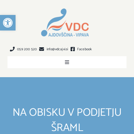
Preskoči
na
Open toolbar
vsebino
059 200 520
info@vdcajvi.si
Facebook
Toggle
Navigation
O NAS
DEJAVNOST
NA OBISKU V PODJETJU
VKLJUČITEV
ŠRAML