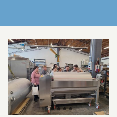
IZDELKI
DELO IN POVEZOVANJE
DOGODKI
View
Larger
GALERIJA
Image
KONTAKT