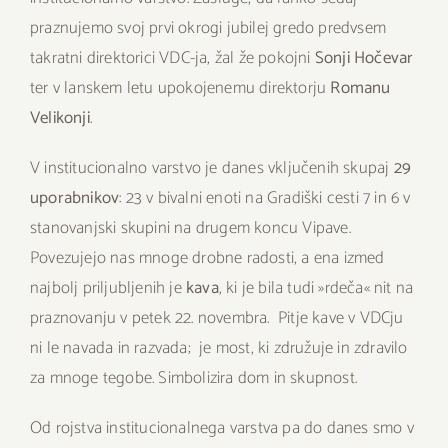
praznujemo svoj prvi okrogi jubilej gredo predvsem
takratni direktorici VDC-ja, žal že pokojni
Sonji Hočevar
ter v lanskem letu upokojenemu direktorju
Romanu
Velikonji
.
V institucionalno varstvo je danes vključenih skupaj
29
uporabnikov
: 23 v bivalni enoti na Gradiški cesti 7 in 6 v
stanovanjski skupini na drugem koncu Vipave.
Povezujejo nas mnoge drobne radosti, a ena izmed
najbolj priljubljenih je
kava
, ki je bila tudi »rdeča« nit na
praznovanju v petek 22. novembra. Pitje kave v VDCju
ni le navada in razvada; je most, ki združuje in zdravilo
za mnoge tegobe. Simbolizira dom in skupnost.
Od rojstva institucionalnega varstva pa do danes smo v