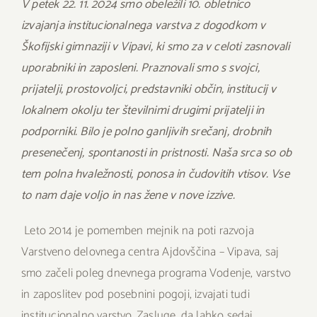
V petek 22. 11. 2024 smo obeležili 10. obletnico
izvajanja institucionalnega varstva z dogodkom v
Škofijski gimnaziji v Vipavi, ki smo za v celoti zasnovali
uporabniki in zaposleni. Praznovali smo s svojci,
prijatelji, prostovoljci, predstavniki občin, institucij v
lokalnem okolju ter številnimi drugimi prijatelji in
podporniki. Bilo je polno ganljivih srečanj, drobnih
presenečenj, spontanosti in pristnosti. Naša srca so ob
tem polna hvaležnosti, ponosa in čudovitih vtisov. Vse
to nam daje voljo in nas žene v nove izzive.
Leto 2014 je pomemben mejnik na poti razvoja
Varstveno delovnega centra Ajdovščina – Vipava, saj
smo začeli poleg dnevnega programa Vodenje, varstvo
in zaposlitev pod posebnini pogoji, izvajati tudi
institucionalno varstvo. Zasluge, da lahko sedaj