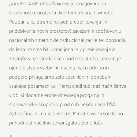
potrebe naših uporabnikov«
, je v nagovoru na
slovesnosti izpostavila direktorica Ivana Lavrnečič.
Poudarila je, da smo na poti preoblikovanja (in
pridobivanja novih prostorov) zavezani k spoštovanju
nacionalnih smernic deinstitucionalizacije ter opozorila,
da le-ta ne sme biti usmerjena le v preseljevanje iz
zmanjševanje števila oseb pod eno streho, temveč je
njeno bistvo v vsebini in načinu, kako oskrbo in
podporo prilagajamo zelo specifičnim potrebam
vsakega posameznika. Temu sledi tudi naš načrt širitve
v obliki dodatne enote dnevnega progama in
stanovanjske skupine v prostorih nekdanjega DSO
Ajdovščina, ki mu je pristojno Ministrstvo za solidarno
prihodnost načelno že »prižgalo zeleno luč«.