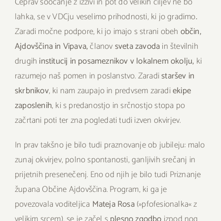
Čeprav soočanje z izzivi in pot do velikih ciljev ne bo
lahka, se v VDCju veselimo prihodnosti, ki jo gradimo
.
Zaradi močne podpore, ki jo imajo s strani obeh
občin,
Ajdovščina in Vipava,
članov
sveta zavoda
in številnih
drugih
institucij in posameznikov v lokalnem okolju,
ki
razumejo naš pomen in poslanstvo. Zaradi
staršev in
skrbnikov
, ki nam zaupajo in predvsem zaradi
ekipe
zaposlenih
, ki s predanostjo in srčnostjo stopa po
začrtani poti ter zna pogledati tudi izven okvirjev.
In prav takšno je bilo tudi praznovanje ob jubileju: malo
zunaj okvirjev, polno spontanosti, ganljivih srečanj in
prijetnih presenečenj. Eno od njih je bilo tudi Priznanje
župana Občine Ajdovščina. Program, ki ga je
povezovala voditeljica
Mateja Rosa
(»pfofesionalka« z
velikim srcem), se je začel s
plesno zgodbo
izpod nog