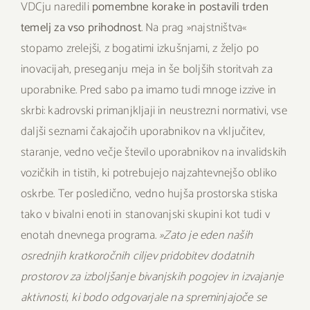
VDCju naredili
pomembne korake in postavili trden
temelj za vso prihodnost
. Na prag »najstništva«
stopamo zrelejši, z bogatimi izkušnjami, z željo po
inovacijah, preseganju meja in še boljših storitvah za
uporabnike. Pred sabo pa imamo tudi mnoge izzive in
skrbi: kadrovski primanjkljaji in neustrezni normativi, vse
daljši seznami čakajočih uporabnikov na vključitev,
staranje, vedno večje število uporabnikov na invalidskih
vozičkih in tistih, ki potrebujejo najzahtevnejšo obliko
oskrbe. Ter posledično, vedno hujša prostorska stiska
tako v bivalni enoti in stanovanjski skupini kot tudi v
enotah dnevnega programa.
»Zato je eden naših
osrednjih kratkoročnih ciljev pridobitev dodatnih
prostorov za izboljšanje bivanjskih pogojev in izvajanje
aktivnosti, ki bodo odgovarjale na spreminjajoče se