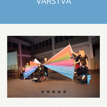
VARSTVA
IZDELKI
DELO IN POVEZOVANJE
DOGODKI
View
Larger
GALERIJA
Image
KONTAKT