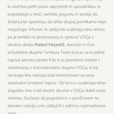
in vozičkov petih parov zaposlenih in uporabnikov, ki
pripoveduje o moči, svetlobi, pogumu in veselju do
življenja ter opominja, da lahko skupaj premikamo meje
mogočega. Vrhunec in zaključek uradnega dela večera
pa je temeljil na povezovanju in vpetosti VDCja v
lokalno okolje.
Matevž Ferjančič
, domačin in član
priljubljene skupine Tambura Team je prav za ta jubilej
napisal avtosko pesem Kfje in jo premierno izvedel v
sodelovanju z instrumentalno skupino VDCja, ki od
lanskega leta nastopa pod mentorstvom zunanje
sodelavke Loredane Sajovic. Ob koncu »uradnega dela«
dogodka smo si bili enotni, da smo v VDCju dobili svojo
»himno«. Druženje ob pogostitvi in v sproščenem ter
iskrivem vzdušju smo zaključili z odlično rojstnodnevno
torto.