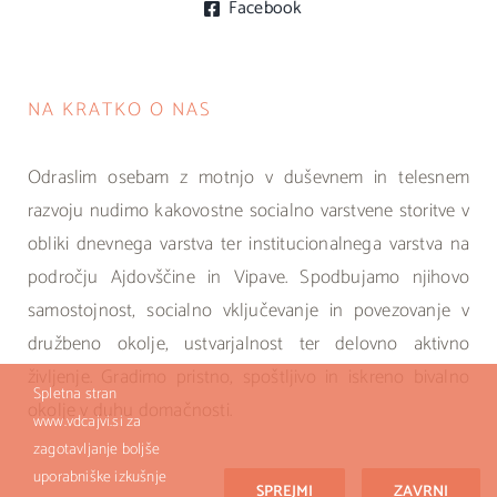
Facebook
NA KRATKO O NAS
Odraslim osebam z motnjo v duševnem in telesnem
razvoju nudimo kakovostne socialno varstvene storitve v
obliki dnevnega varstva ter institucionalnega varstva na
področju Ajdovščine in Vipave. Spodbujamo njihovo
samostojnost, socialno vključevanje in povezovanje v
družbeno okolje, ustvarjalnost ter delovno aktivno
življenje. Gradimo pristno, spoštljivo in iskreno bivalno
Spletna stran
okolje v duhu domačnosti.
www.vdcajvi.si za
zagotavljanje boljše
uporabniške izkušnje
SPREJMI
ZAVRNI