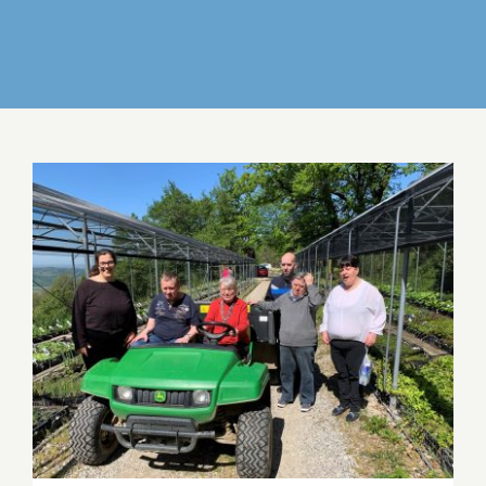
IZDELKI
DELO IN POVEZOVANJE
DOGODKI
GALERIJA
KONTAKT
S PODARJENIMI RASTLINAMI DO NOVEGA
DIŠEČEGA VRTA