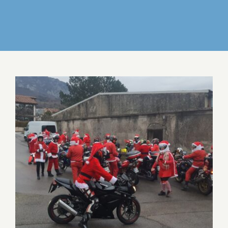
IZDELKI
DELO IN POVEZOVANJE
DOGODKI
GALERIJA
KONTAKT
OBISK BOŽIČKOV NA MOTORJIH IZ Q VEJTR
WAJDUŠNA