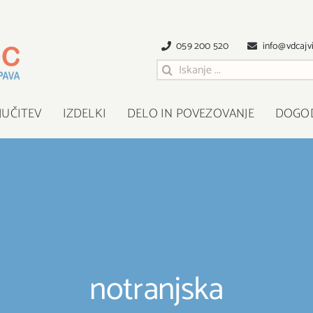
059 200 520
info@vdcajvi
Išči
:
JUČITEV
IZDELKI
DELO IN POVEZOVANJE
DOGO
notranjska