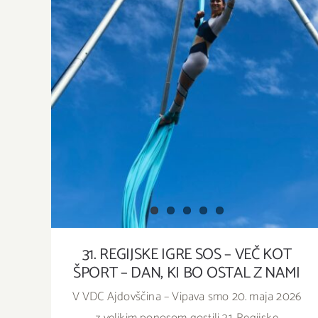
31. REGIJSKE IGRE SOS – VEČ KOT ŠPORT –
DAN, KI BO OSTAL Z NAMI
31. REGIJSKE IGRE SOS – VEČ KOT
ŠPORT – DAN, KI BO OSTAL Z NAMI
V VDC Ajdovščina – Vipava smo 20. maja 2026
z velikim ponosom gostili 31. Regijske