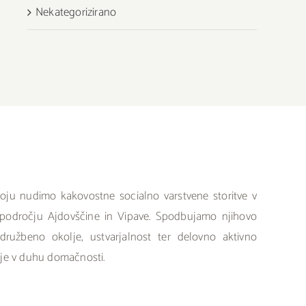
Nekategorizirano
ju nudimo kakovostne socialno varstvene storitve v
a področju Ajdovščine in Vipave. Spodbujamo njihovo
družbeno okolje, ustvarjalnost ter delovno aktivno
olje v duhu domačnosti.