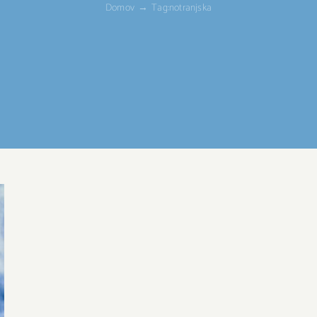
Domov
Tag:
notranjska