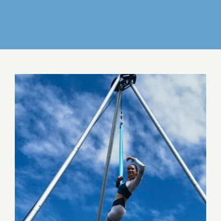
IZDELKI
DELO IN POVEZOVANJE
DOGODKI
GALERIJA
KONTAKT
31. REGIJSKE IGRE SOS – VEČ KOT ŠPORT –
DAN, KI BO OSTAL Z NAMI