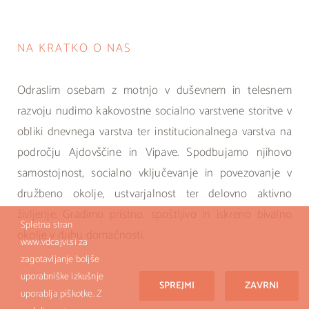
NA KRATKO O NAS
Odraslim osebam z motnjo v duševnem in telesnem
razvoju nudimo kakovostne socialno varstvene storitve v
obliki dnevnega varstva ter institucionalnega varstva na
področju Ajdovščine in Vipave. Spodbujamo njihovo
samostojnost, socialno vključevanje in povezovanje v
družbeno okolje, ustvarjalnost ter delovno aktivno
življenje. Gradimo pristno, spoštljivo in iskreno bivalno
Spletna stran
okolje v duhu domačnosti.
www.vdcajvi.si za
zagotavljanje boljše
uporabniške izkušnje
SPREJMI
ZAVRNI
uporablja piškotke. Z