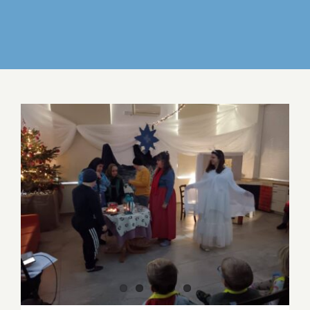
IZDELKI
DELO IN POVEZOVANJE
DOGODKI
GALERIJA
KONTAKT
PRAZNIČNO SREČANJE Z ŽIRAFAMI