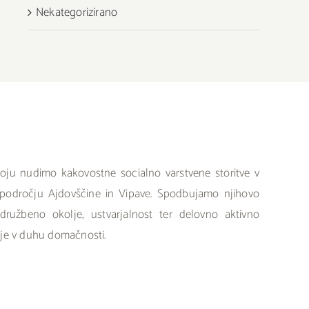
Nekategorizirano
ju nudimo kakovostne socialno varstvene storitve v
a področju Ajdovščine in Vipave. Spodbujamo njihovo
družbeno okolje, ustvarjalnost ter delovno aktivno
olje v duhu domačnosti.