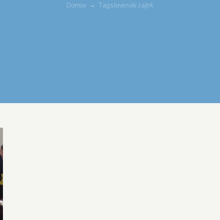
Domov
Tag:
slovenski zajtrk