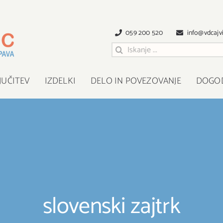
059 200 520
info@vdcajvi
Išči
:
JUČITEV
IZDELKI
DELO IN POVEZOVANJE
DOGO
slovenski zajtrk