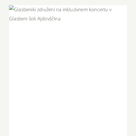
GLASBENO INKLUZIVNI KONCERT V
AJDOVŠČINI