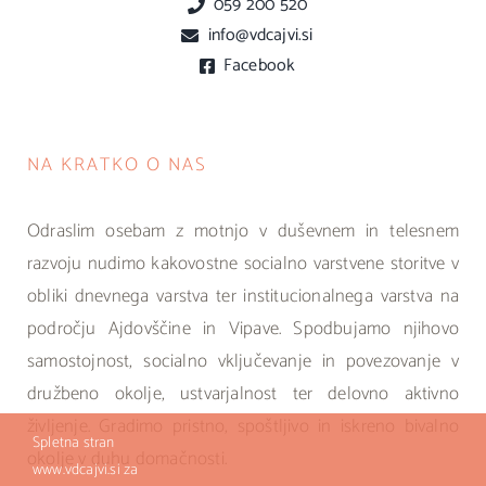
059 200 520
info@vdcajvi.si
Facebook
NA KRATKO O NAS
Odraslim osebam z motnjo v duševnem in telesnem
razvoju nudimo kakovostne socialno varstvene storitve v
obliki dnevnega varstva ter institucionalnega varstva na
področju Ajdovščine in Vipave. Spodbujamo njihovo
samostojnost, socialno vključevanje in povezovanje v
družbeno okolje, ustvarjalnost ter delovno aktivno
življenje. Gradimo pristno, spoštljivo in iskreno bivalno
Spletna stran
okolje v duhu domačnosti.
www.vdcajvi.si za