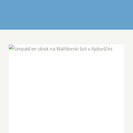
IZDELKI
DELO IN POVEZOVANJE
DOGODKI
OBISK WALDORFSKE ŠOLE
GALERIJA
KONTAKT