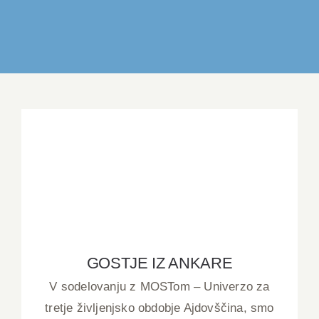
IZDELKI
DELO IN POVEZOVANJE
DOGODKI
GALERIJA
GOSTJE IZ ANKARE
KONTAKT
GOSTJE IZ ANKARE
V sodelovanju z MOSTom – Univerzo za
tretje življenjsko obdobje Ajdovščina, smo